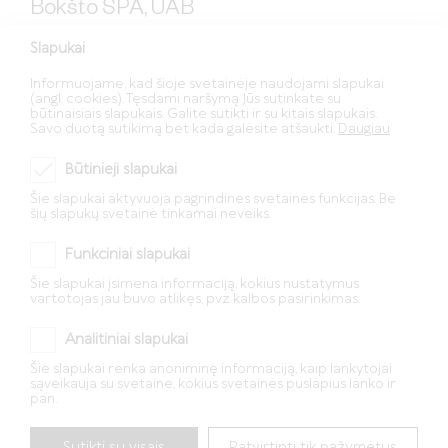
Bokšto SPA, UAB
Slapukai
I–VII, 9–21 val.
Bokšto g. 6, 01126 Vilnius
Informuojame, kad šioje svetainėje naudojami slapukai
(angl. cookies). Tęsdami naršymą Jūs sutinkate su
Įm. kodas: 304872892
būtinaisiais slapukais. Galite sutikti ir su kitais slapukais.
info@bokstospa.lt
Savo duotą sutikimą bet kada galėsite atšaukti.
Daugiau
+370 665 00666
Būtinieji slapukai
SPA ne darbo dienos
2026 m.: 01.01, 01.12, 04.05, 07.13 – 07.28, 11.01, 12.25.
Šie slapukai aktyvuoja pagrindines svetainės funkcijas. Be
šių slapukų svetainė tinkamai neveiks.
Funkciniai slapukai
Šie slapukai įsimena informaciją, kokius nustatymus
vartotojas jau buvo atlikęs, pvz kalbos pasirinkimas.
Analitiniai slapukai
Šie slapukai renka anoniminę informaciją, kaip lankytojai
sąveikauja su svetaine, kokius svetainės puslapius lanko ir
pan.
© Visos teisės saugomos UAB „Bokšto SPA“ |
Privatumo