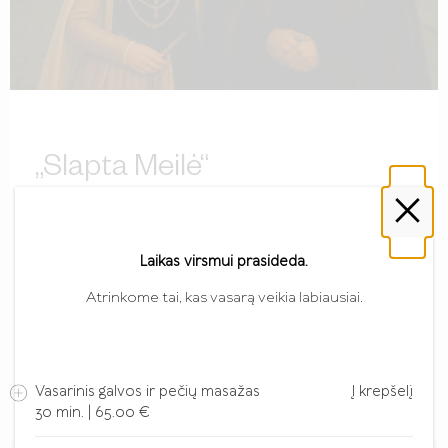
„Slapta Meilė“
×
Laikas virsmui prasideda.
Plačiau
Atrinkome tai, kas vasarą veikia labiausiai.
Vasarinis galvos ir pečių masažas
Į krepšelį
30 min. | 65.00 €
Vasara. Noriu kažko lengvo, neįpareigojančio.